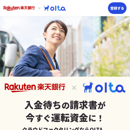
登録する
入金待ち
請求書
の
が
今
運転資金
すぐ
に！
クラウドファクタリングならOLTA。