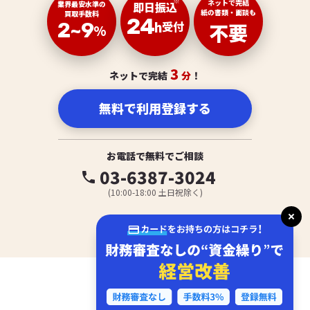
※
ネットで完結
業界最安水準の
即日振込
紙の書類・面談も
買取手数料
24
2~9
h
受付
不要
%
3
ネットで完結
分
！
無料で利用登録する
お電話で無料でご相談
03-6387-3024
phone
(10:00-18:00 土日祝除く)
※ 審査状況によって異なります
お申し込み
運営会社
© 2020 OLTA, Inc.