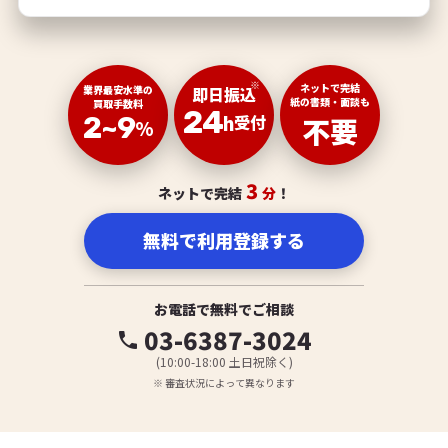
※
ネットで完結
業界最安水準の
即日振込
紙の書類・面談も
買取手数料
24
2~9
h
受付
不要
%
3
ネットで完結
分
！
無料で利用登録する
お電話で無料でご相談
03-6387-3024
phone
(10:00-18:00 土日祝除く)
※ 審査状況によって異なります