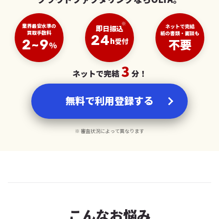
※
業界最安水準の
ネットで完結
即日振込
買取手数料
紙の書類・面談も
24
h
不要
受付
2~9
%
3
ネットで完結
分！
無料で利用登録する
※ 審査状況によって異なります
こんなお悩み