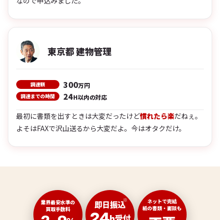
なので申込みました。
東京都 建物管理
300
調達額
万円
24
調達までの時間
H以内の対応
最初に書類を出すときは大変だったけど
慣れたら楽
だねぇ。
よそはFAXで沢山送るから大変だよ。今はオタクだけ。
※
ネットで完結
業界最安水準の
即日振込
紙の書類・面談も
買取手数料
24
h
受付