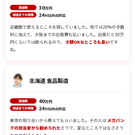
30
調達額
万円
24
調達までの時間
H以内の対応
近畿圏で使えるところを探していました。他では20%の手数
料に加えて、大阪までの出張費も払いました。出張だと30万
円くらいでは断られるので、
少額OKなところも良い
です
ね。
北海道 食品製造
40
調達額
万円
24
調達までの時間
H以内の対応
東京の知り合いから教えてもらいました。その人は
メガバン
クの担当者から勧められた
そうで、変なところではなさそう